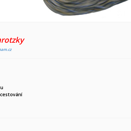
rotzky
nam.cz
vu
 cestování